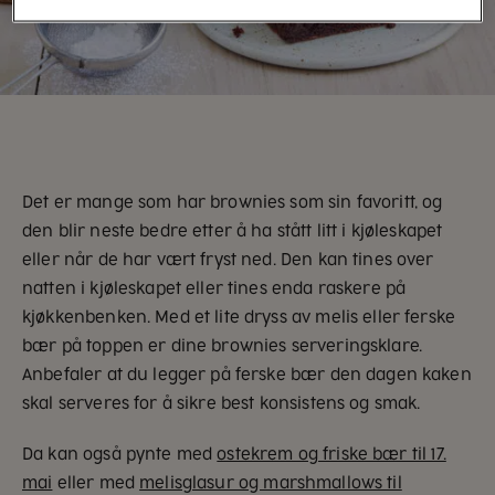
Det er mange som har brownies som sin favoritt, og
den blir neste bedre etter å ha stått litt i kjøleskapet
eller når de har vært fryst ned. Den kan tines over
natten i kjøleskapet eller tines enda raskere på
kjøkkenbenken. Med et lite dryss av melis eller ferske
bær på toppen er dine brownies serveringsklare.
Anbefaler at du legger på ferske bær den dagen kaken
skal serveres for å sikre best konsistens og smak.
Da kan også pynte med
ostekrem og friske bær til 17.
mai
eller med
melisglasur og marshmallows til