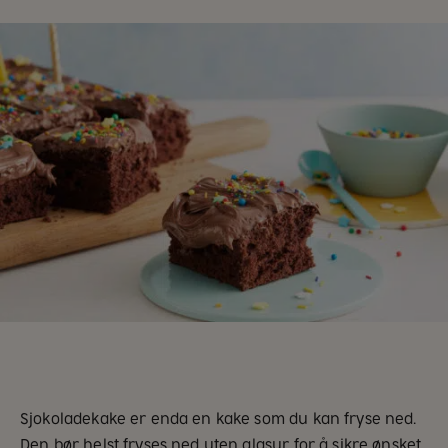
Sjokoladekake er enda en kake som du kan fryse ned.
Den bør helst fryses ned uten glasur for å sikre ønsket