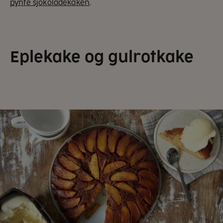
pynte sjokoladekaken
.
Eplekake og gulrotkake