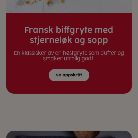
Fransk biffgryte med
stjerneløk og sopp
En klassisker av en høstgryte som dufter og
smaker utrolig godt!
Se oppskrift