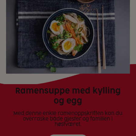
Ramensuppe med kylling
og egg
Med denne enkle ramenoppskriften kan du
overraske både gjester og familien i
høstværet.