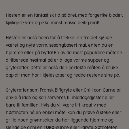
Høsten er en fantastisk tid på året, med fargerike blader,
kjøligere vær og ikke minst masse deilig mat!
Høsten er også tiden for å trekke inn fra det kjølige
været og nyte varm, sesongbasert mat, enten du er
hjemme eller på hytta! En av de mest populære måtene
å tilberede høstmat på er å lage varme supper og
gryteretter. Dette er også den perfekte måten å bruke
opp alt man har i kjøleskapet og redde restene sine på.
Gryteretter som Fransk Biffgryte eller Chili con Carne er
enkle å lage og kan serveres til middagsgjester eller
bare til familien. Hvis du vil være litt kreativ med
høstmaten på en enkel måte, kan du prøve å steke eller
grille noen grønnsaker du har liggende hjemme og
slenge de oppi en
TORO
-suppe eller -gryte. Søtpoteter,