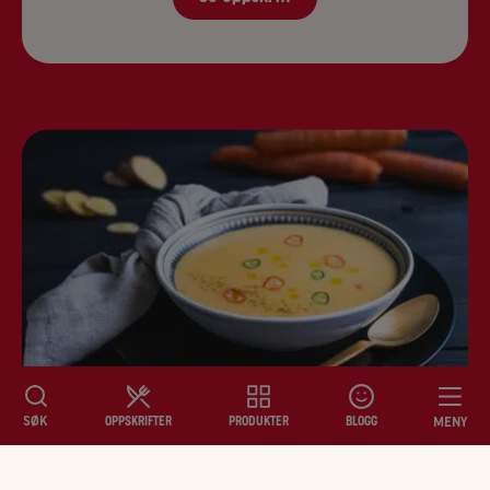
SØK
MENY
OPPSKRIFTER
PRODUKTER
BLOGG
Gulrot- og potetsuppe med
OPPSKRIFTER