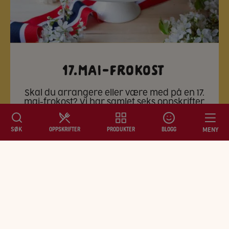
17.mai-frokost
Skal du arrangere eller være med på en 17.
mai-frokost? Vi har samlet seks oppskrifter
som er greie å kunne uansett om du er vert
eller gjest.
SØK
MENY
OPPSKRIFTER
PRODUKTER
BLOGG
Se oppskrifter
OPPSKRIFTER
PRODUKTER
BLOGG