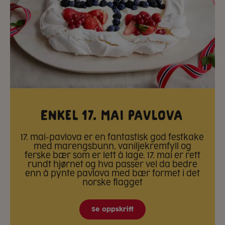
Enkel 17. mai pavlova
17. mai-pavlova er en fantastisk god festkake
med marengsbunn, vaniljekremfyll og
ferske bær som er lett å lage. 17. mai er rett
rundt hjørnet og hva passer vel da bedre
enn å pynte pavlova med bær formet i det
norske flagget
Se oppskrift