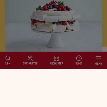
SØK
MENY
OPPSKRIFTER
PRODUKTER
BLOGG
Dobbel Pavlova
Dobbel pavlova må være en av de beste
OPPSKRIFTER
kakene. Vaniljekremen gir en god sødme og
bærene en deilig friskhet. I denne
oppskriften er marengsen pyntet med
PRODUKTER
forskjellige typer bær.
BLOGG