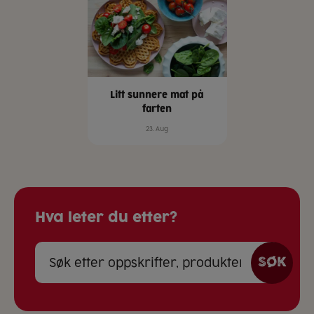
Litt sunnere mat på
farten
23. Aug
Hva leter du etter?
SØK