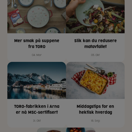
Mer smak på suppene
Slik kan du redusere
fra TORO
matavfallet
04. Mar
05. Okt
TORO-fabrikken i Arna
Middagstips for en
er nå MSC-sertifisert
hektisk hverdag
31. Okt
16. Sep