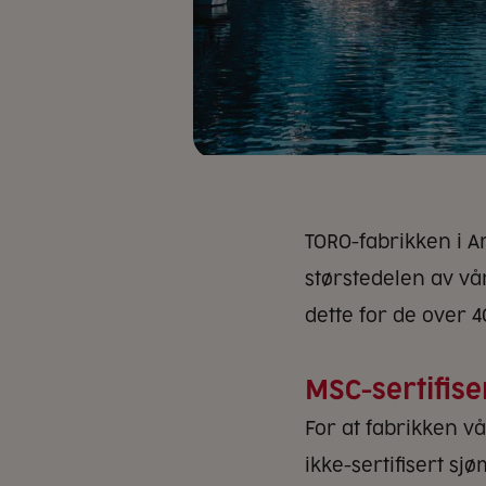
TORO-fabrikken i A
størstedelen av vå
dette for de over 
MSC-sertifise
For at fabrikken vå
ikke-sertifisert sj