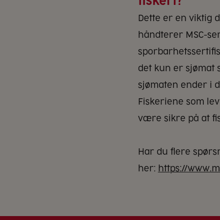
fiskeri?
Dette er en viktig 
håndterer MSC-sert
sporbarhetssertifis
det kun er sjømat 
sjømaten ender i d
Fiskeriene som leve
være sikre på at f
Har du flere spørs
her:
https://www.m