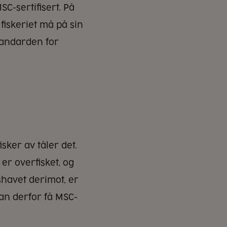
C-sertifisert. På
 fiskeriet må på sin
tandarden for
isker av tåler det.
er overfisket, og
shavet derimot, er
kan derfor få MSC-