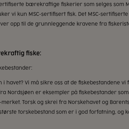
tifiserte bærekraftige fiskerier som selges som MS
er vi kun MSC-sertifisert fisk. Det MSC-sertifiserte
lever opp til de grunnleggende kravene fra fiskeris
ekraftig fiske:
skebestander:
n i havet? Vi må sikre oss at de fiskebestandene vi f
 fra Nordsjøen er eksempler på fiskebestander som 
-merket. Torsk og skrei fra Norskehavet og Barent
største torskebestand som er i god forfatning, og 