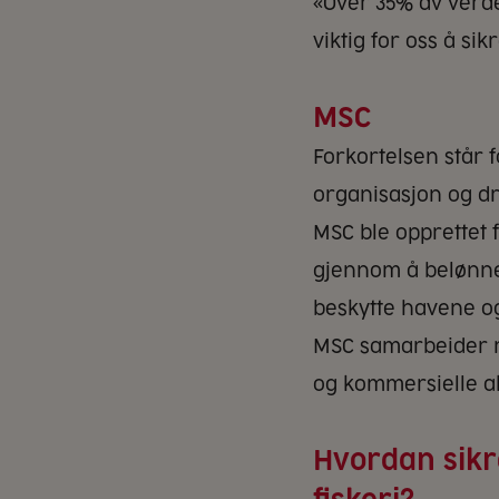
«Over 35% av verde
viktig for oss å si
MSC
Forkortelsen står 
organisasjon og dri
MSC ble opprettet 
gjennom å belønne 
beskytte havene og
MSC samarbeider m
og kommersielle ak
Hvordan sikr