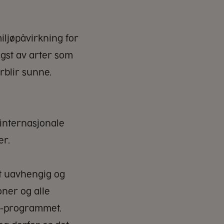
iljøpåvirkning for
gst av arter som
rblir sunne.
g internasjonale
er.
et uavhengig og
oner og alle
SC-programmet.