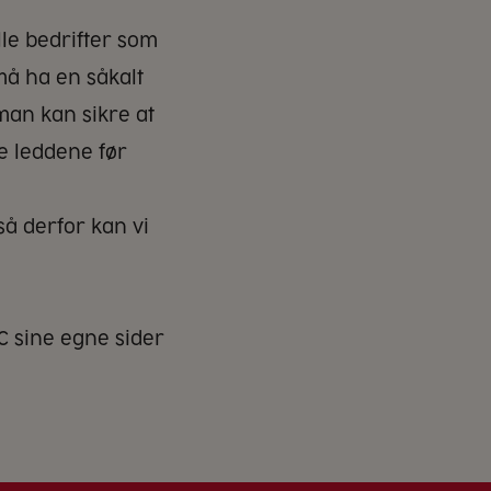
lle bedrifter som
må ha en såkalt
 man kan sikre at
e leddene før
 så derfor kan vi
C sine egne sider