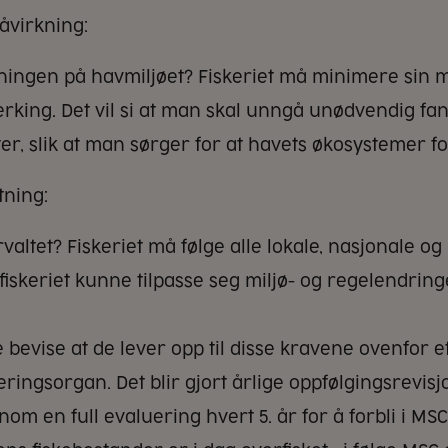
åvirkning:
ingen på havmiljøet? Fiskeriet må minimere sin m
king. Det vil si at man skal unngå unødvendig fan
er, slik at man sørger for at havets økosystemer fo
tning:
orvaltet? Fiskeriet må følge alle lokale, nasjonale o
å fiskeriet kunne tilpasse seg miljø- og regelendring
 bevise at de lever opp til disse kravene ovenfor 
seringsorgan. Det blir gjort årlige oppfølgingsrevisj
nom en full evaluering hvert 5. år for å forbli i M