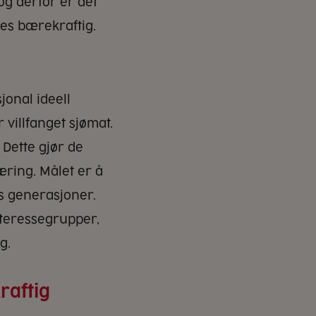
og derfor er det
ves bærekraftig.
jonal ideell
 villfanget sjømat.
 Dette gjør de
ring. Målet er å
ns generasjoner.
teressegrupper,
g.
raftig