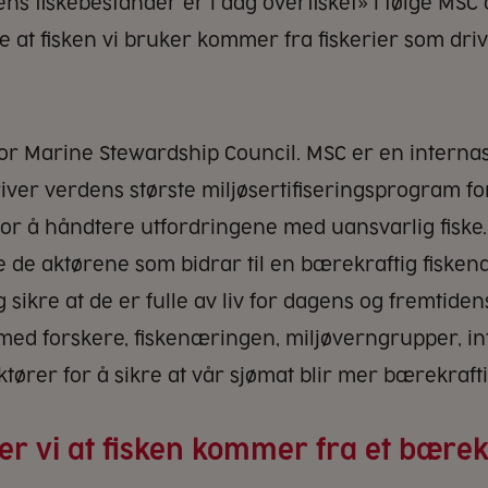
ns fiskebestander er i dag overfisket» i følge MSC 
kre at fisken vi bruker kommer fra fiskerier som dri
for Marine Stewardship Council. MSC er en internas
ver verdens største miljøsertifiseringsprogram for
for å håndtere utfordringene med uansvarlig fiske.
de aktørene som bidrar til en bærekraftig fiskenæ
 sikre at de er fulle av liv for dagens og fremtide
ed forskere, fiskenæringen, miljøverngrupper, in
tører for å sikre at vår sjømat blir mer bærekrafti
er vi at fisken kommer fra et bærek