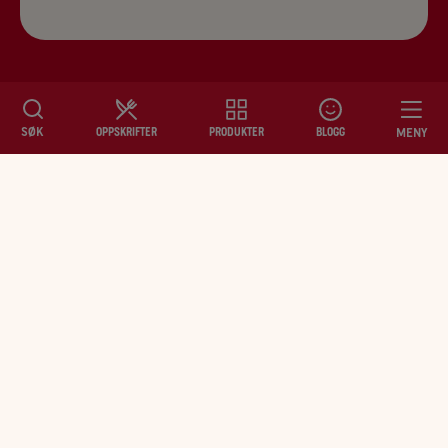
SØK
MENY
OPPSKRIFTER
PRODUKTER
BLOGG
OPPSKRIFTER
PRODUKTER
BLOGG
INSPIRASJON
BÆREKRAFT
OM OSS