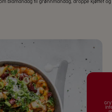
om blåmandag til grønnmandag, droppe kjøttet og g
Gry
int
m