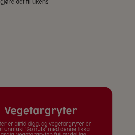
jøre det til ukens
Vegetargryter
ter er alltid digg, og vegetargryter er
et unntak! “Go nuts” med denne tikka
asala-vegetargryten full av deilige