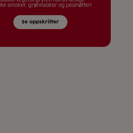
ske smaker, grønnsaker og peanøtter!
Se oppskrifter