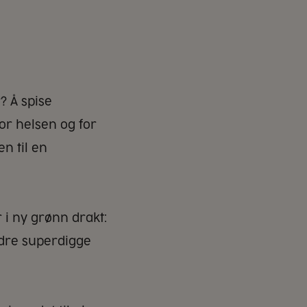
? Å spise
for helsen og for
n til en
 i ny grønn drakt:
ndre superdigge