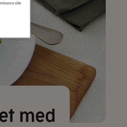
 enhance site
let med