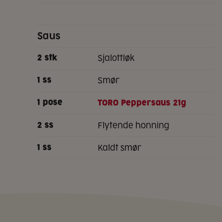
Saus
sjalottløk
2
stk
smør
1
ss
1
pose
TORO Peppersaus 21g
flytende honning
2
ss
kaldt smør
1
ss