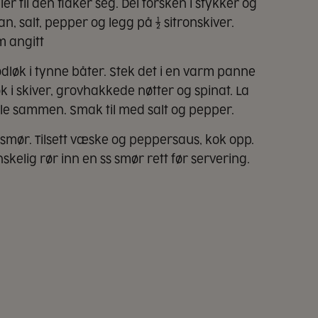
ler til den flaker seg. Del torsken i stykker og
an, salt, pepper og legg på ½ sitronskiver.
m angitt
ødløk i tynne båter. Stek det i en varm panne
tløk i skiver, grovhakkede nøtter og spinat. La
lle sammen. Smak til med salt og pepper.
t smør. Tilsett væske og peppersaus, kok opp.
skelig rør inn en ss smør rett før servering.