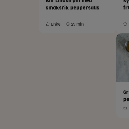
Biff Lindstrøm med
Ky
smaksrik peppersaus
fr
Enkel
25 min
Gr
pe