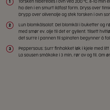
Torsken tilberedes i ovn ved 200 °C, 8-10 min el
1
ha den i en smurt ildfast form. Dryss over timi
Drypp over olivenolje og stek torsken i ovn so
Lun blomkålsalat: Del blomkål i buketter og r
2
med smør ev. olje til det er gyllent. Tilsett hvi
det surre i pannen til spinaten begynner å fa
Peppersaus: Surr finhakket løk i kjele med lit
3
La sausen småkoke i 3 min, rør av og til. Om øn