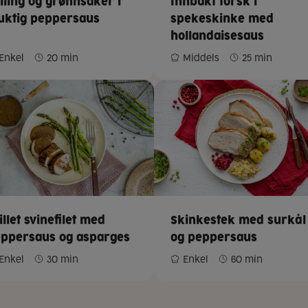
lling og grønnsaker i
Innbakt torsk i
uktig peppersaus
spekeskinke med
hollandaisesaus
Enkel
20 min
Middels
25 min
illet svinefilet med
Skinkestek med surkål
ppersaus og asparges
og peppersaus
Enkel
30 min
Enkel
60 min