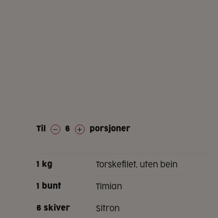
Til
6
porsjoner
torskefilet, uten bein
1
kg
timian
1
bunt
sitron
6
skiver