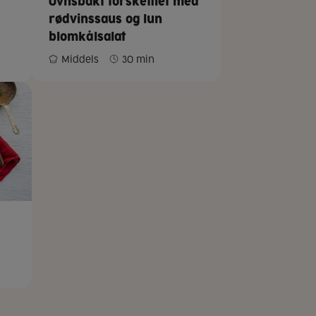
Ovnsbakt torskefilet med
rødvinssaus og lun
blomkålsalat
Middels
30 min