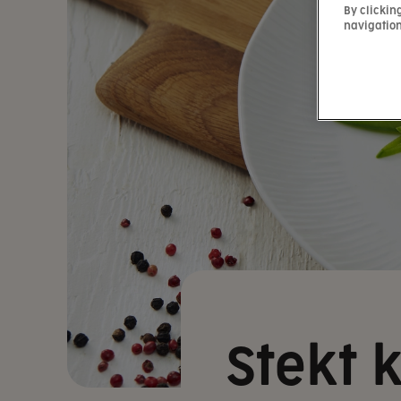
By clickin
navigation
Stekt 