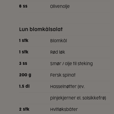
olivenolje
6
ss
Lun blomkålsalat
blomkål
1
stk
rød løk
1
stk
smør / olje til steking
3
ss
fersk spinat
200
g
hasselnøtter (ev.
1.5
dl
pinjekjerner el. solsikkefrø)
hvitløksbåter
2
stk