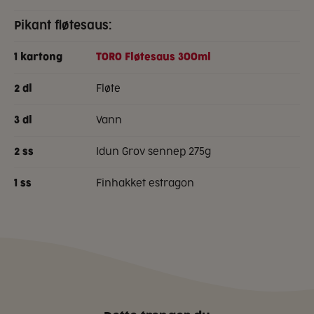
Pikant fløtesaus:
1
kartong
TORO Fløtesaus 300ml
fløte
2
dl
vann
3
dl
Idun Grov sennep 275g
2
ss
finhakket estragon
1
ss