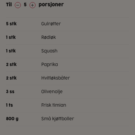
Til
5
porsjoner
gulrøtter
5
stk
rødløk
1
stk
squash
1
stk
paprika
2
stk
hvitløksbåter
2
stk
olivenolje
3
ss
frisk timian
1
ts
små kjøttboller
800
g