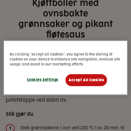
Kjøttboller med
ovnsbakte
grønnsaker og pikant
fløtesaus
30 min
Enkel
By clicking “Accept All Cookies”, you agree to the storing of
cookies on your device to enhance site navigation, analyze site
usage, and assist in our marketing efforts.
Heia ovnsbakte grønnsaker! Det er lett å spise
fem om dagen når grønnsakene blir servert som
Cookies Settings
Accept All Cookies
dette. Om du ønsker flere varianter kan du tilsette
søtpoteter i staver i miksen eller servere med
potetstappe ved siden av.
Slik gjør du
Stek grønnsakene i ovn ved 220 °C i ca. 20 min, til
1