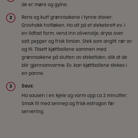
de er møre og gylne.
Rens og kutt grønnsakene i tynne staver.
2
Grovhakk hvitløken. Ha alt på et stekebrett ev. i
en ildfast form, vend inn olivenolje, dryss over
salt, pepper og frisk timian. Stek som angitt, rør av
og til. Tilsett kjøttbollene sammen med
grønnsakene på slutten av steketiden, slik at de
blir gjennomvarme. Ev. kan kjøttbollene stekes i
en panne.
Saus:
3
Ha sausen i en kjele og varm opp ca 2 minutter.
Smak til med sennep og frisk estragon før
servering.