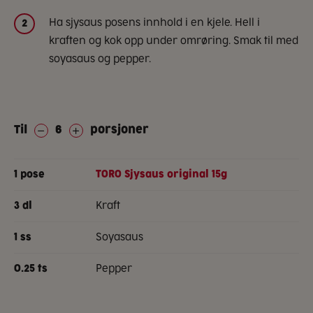
Ha sjysaus posens innhold i en kjele. Hell i
2
kraften og kok opp under omrøring. Smak til med
soyasaus og pepper.
Til
6
porsjoner
1
pose
TORO Sjysaus original 15g
kraft
3
dl
soyasaus
1
ss
pepper
0.25
ts