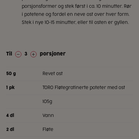
porsjonsformer og stek først i ca. 10 minutter. Rør
i potetene og fordel en neve ost over hver form.
Stek i nye 10-15 minutter, eller til osten er gyllen.
Til
3
porsjoner
revet ost
50
g
TORO Fløtegratinerte poteter med ost
1
pk
105g
vann
4
dl
fløte
2
dl