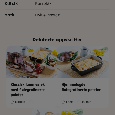
purreløk
0.5
stk
hvitløksbåter
2
stk
Relaterte oppskrifter
Klassisk lammestek
Hjemmelagde
med fløtegratinerte
fløtegratinerte poteter
poteter
Middels
Enkel
40 min