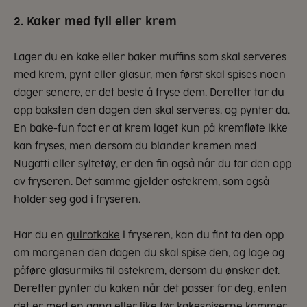
2. Kaker med fyll eller krem
Lager du en kake eller baker muffins som skal serveres
med krem, pynt eller glasur, men først skal spises noen
dager senere, er det beste å fryse dem. Deretter tar du
opp baksten den dagen den skal serveres, og pynter da.
En bake-fun fact er at krem laget kun på kremfløte ikke
kan fryses, men dersom du blander kremen med
Nugatti eller syltetøy, er den fin også når du tar den opp
av fryseren. Det samme gjelder ostekrem, som også
holder seg god i fryseren.
Har du en
gulrotkake
i fryseren, kan du fint ta den opp
om morgenen den dagen du skal spise den, og lage og
påføre
glasurmiks til ostekrem
, dersom du ønsker det.
Deretter pynter du kaken når det passer for deg, enten
det er med en gang eller like før kakespiserne kommer.