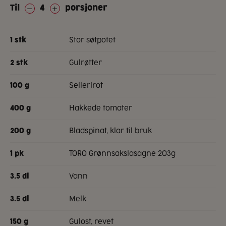
Til
4
porsjoner
stor søtpotet
1
stk
gulrøtter
2
stk
sellerirot
100
g
hakkede tomater
400
g
bladspinat, klar til bruk
200
g
TORO Grønnsakslasagne 203g
1
pk
vann
3.5
dl
melk
3.5
dl
gulost, revet
150
g