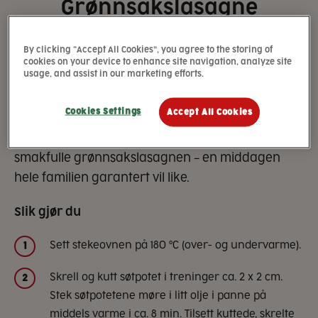
Grønnsakslasagne
med selleri og
By clicking “Accept All Cookies”, you agree to the storing of
søtpotet
cookies on your device to enhance site navigation, analyze site
usage, and assist in our marketing efforts.
40 min
Enkel
Cookies Settings
Accept All Cookies
Alle elsker lasagne! Varier gjerne med denne
smakfulle grønnsakslasagnen – en middagen
hele familien garantert vil like.
Slik gjør du
Sett stekeovnen på 180 °C (over- og undervarme).
1
Skrell og kutt søtpotet i treninger ca. 2 x 2 cm.
2
Stek søtpotetene møre i litt olje i panne på
middels varme i ca. 8 min. Tilsett kuttede, skrelte