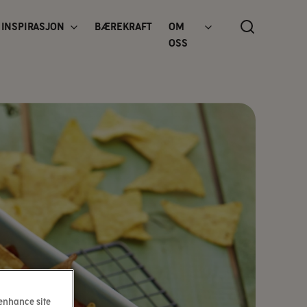
INSPIRASJON
BÆREKRAFT
OM
OSS
 enhance site