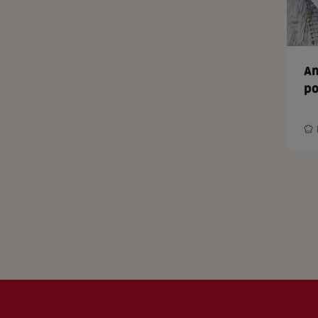
Am
po