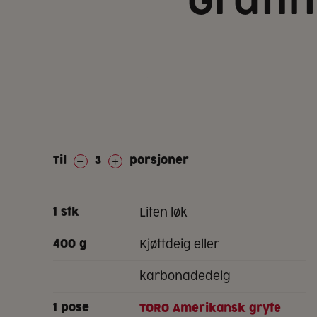
Grati
Til
3
porsjoner
liten løk
1
stk
kjøttdeig eller
400
g
karbonadedeig
1
pose
TORO Amerikansk gryte