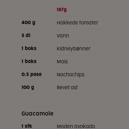
187g
hakkede tomater
400
g
vann
5
dl
kidneybønner
1
boks
mais
1
boks
nachochips
0.5
pose
revet ost
100
g
Guacamole
moden avokado
1
stk