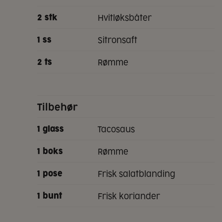
hvitløksbåter
2
stk
sitronsaft
1
ss
rømme
2
ts
Tilbehør
tacosaus
1
glass
rømme
1
boks
frisk salatblanding
1
pose
frisk koriander
1
bunt