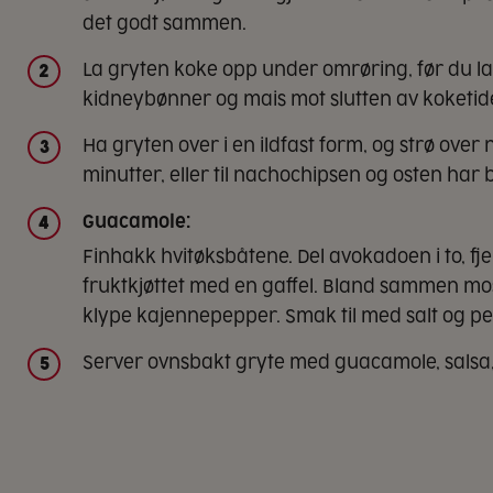
det godt sammen.
La gryten koke opp under omrøring, før du lar 
2
kidneybønner og mais mot slutten av koketid
Ha gryten over i en ildfast form, og strø over n
3
minutter, eller til nachochipsen og osten har b
Guacamole:
4
Finhakk hvitøksbåtene. Del avokadoen i to, fje
fruktkjøttet med en gaffel. Bland sammen mos
klype kajennepepper. Smak til med salt og p
Server ovnsbakt gryte med guacamole, salsa, 
5