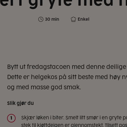
nert gryte med 
30 min
Enkel
Bytt ut fredagstacoen med denne deilige 
Dette er helgekos på sitt beste med høy ny
og med masse god smak.
Slik gjør du
Skjær løken i biter. Smelt litt smør i en gryte
1
stek til kjøttdeigen er gjennomstekt. Tilsett 