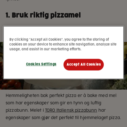
1. Bruk riktig pizzamel
By clicking “Accept All Cookies”, you agree to the storing of
cookies on your device to enhance site navigation, analyze site
usage, and assist in our marketing efforts.
Cookies Settings
Accept All Cookies
Hemmeligheten bak perfekt pizza er å bake med mel
som har egenskaper som gir en tynn og luftig
pizzabunn. Melet i
TORO Italiensk pizzabunn
har
egenskaper som gjør det perfekt til hjemmelaget pizza.