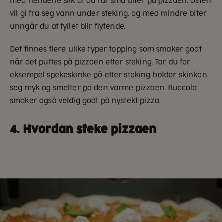
med hendene slik at du får små biter på pizzaen. Osten
vil gi fra seg vann under steking, og med mindre biter
unngår du at fyllet blir flytende.
Det finnes flere ulike typer topping som smaker godt
når det puttes på pizzaen etter steking. Tar du for
eksempel spekeskinke på etter steking holder skinken
seg myk og smelter på den varme pizzaen. Ruccola
smaker også veldig godt på nystekt pizza.
4. Hvordan steke pizzaen