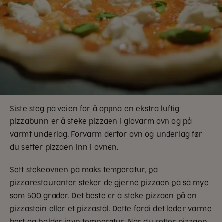
Siste steg på veien for å oppnå en ekstra luftig
pizzabunn er å steke pizzaen i glovarm ovn og på
varmt underlag. Forvarm derfor ovn og underlag før
du setter pizzaen inn i ovnen.
Sett stekeovnen på maks temperatur, på
pizzarestauranter steker de gjerne pizzaen på så mye
som 500 grader. Det beste er å steke pizzaen på en
pizzastein eller et pizzastål. Dette fordi det leder varme
best og holder jevn temperatur. Når du setter pizzaen