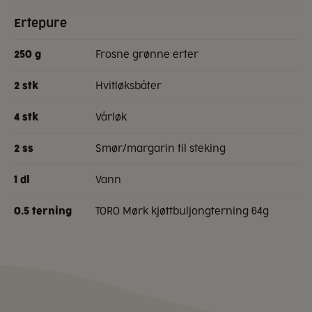
Ertepure
frosne grønne erter
250
g
hvitløksbåter
2
stk
vårløk
4
stk
smør/margarin til steking
2
ss
vann
1
dl
TORO Mørk kjøttbuljongterning 64g
0.5
terning