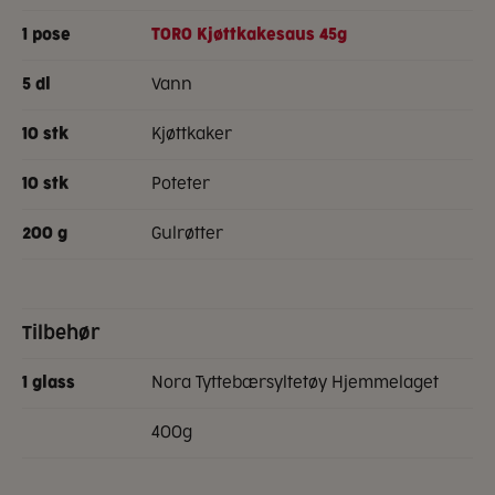
1
pose
TORO Kjøttkakesaus 45g
vann
5
dl
kjøttkaker
10
stk
poteter
10
stk
gulrøtter
200
g
Tilbehør
Nora Tyttebærsyltetøy Hjemmelaget
1
glass
400g