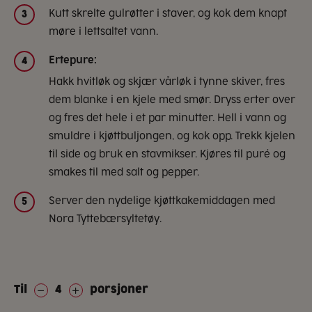
Kutt skrelte gulrøtter i staver, og kok dem knapt
3
møre i lettsaltet vann.
Ertepure:
4
Hakk hvitløk og skjær vårløk i tynne skiver, fres
dem blanke i en kjele med smør. Dryss erter over
og fres det hele i et par minutter. Hell i vann og
smuldre i kjøttbuljongen, og kok opp. Trekk kjelen
til side og bruk en stavmikser. Kjøres til puré og
smakes til med salt og pepper.
Server den nydelige kjøttkakemiddagen med
5
Nora Tyttebærsyltetøy.
Til
4
porsjoner