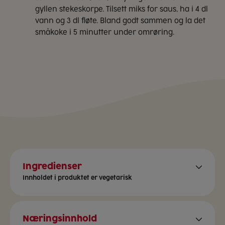
gyllen stekeskorpe. Tilsett miks for saus, ha i 4 dl
vann og 3 dl fløte. Bland godt sammen og la det
småkoke i 5 minutter under omrøring.
Ingredienser
Ris: basmatirisMarinade:
Innholdet i produktet er vegetarisk
yoghurt
(
melk
) 68%, maisstivelse,
krydder, salt,paprika, hvitløk, kajennepepperSaus:
maisstivelse, tomat 30%, aroma, salt, koriander,
spisskummen,hvitløk, paprika, løk, gurkemeie, ingefær,
Næringsinnhold
chili (kajenne, chilipepper),syre (sitronsyre), pepper, karve,