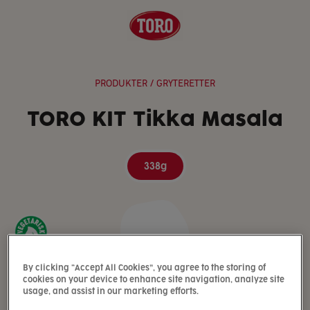
PRODUKTER
/ GRYTERETTER
TORO KIT Tikka Masala
338g
By clicking “Accept All Cookies”, you agree to the storing of
cookies on your device to enhance site navigation, analyze site
usage, and assist in our marketing efforts.
TORO KIT Tikka Masala er en av de mest populære