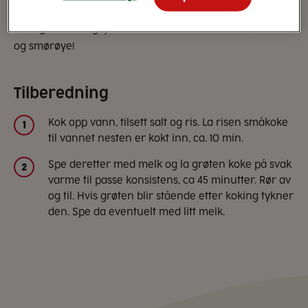
TORO Geisha Grøtris er en rundkornet ris som gir den
ekte, gode risengrynsmaken. Server med kanel, sukker
og smørøye!
Tilberedning
Kok opp vann, tilsett salt og ris. La risen småkoke
1
til vannet nesten er kokt inn, ca. 10 min.
Spe deretter med melk og la grøten koke på svak
2
varme til passe konsistens, ca 45 minutter. Rør av
og til. Hvis grøten blir stående etter koking tykner
den. Spe da eventuelt med litt melk.