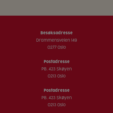
Fisk
Sukkerarter
11.7 g
3,9 g
Gluten
Kostfiber
0.6 g
0,2 g
Melk
Protein
11.7 g
3,9 g
Sennep
Salt
0.9 g
0,3 g
Besøksadresse
Nøtter
Drammensveien 149
Peanøtter
0277 Oslo
Lupiner
Postadresse
Bløtdyr
PB. 423 Skøyen
Sesam
0213 Oslo
Skalldyr
Soya
Postadresse
PB. 423 Skøyen
Sulfitt
0213 Oslo