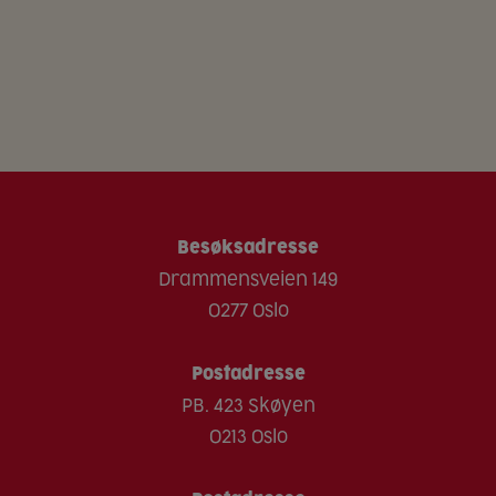
Fett
1.1 g
0,3 g
Selleri
Karbohydrat
49 g
13,6 g
Egg
Sukkerarter
12.2 g
3,4 g
Fisk
Kostfiber
8.6 g
2,4 g
Gluten
Protein
9.4 g
2,6 g
Melk
Salt
2.3 g
0,63 g
Sennep
Besøksadresse
Nøtter
Drammensveien 149
Peanøtter
0277 Oslo
Lupiner
Postadresse
Bløtdyr
PB. 423 Skøyen
Sesam
0213 Oslo
Skalldyr
Soya