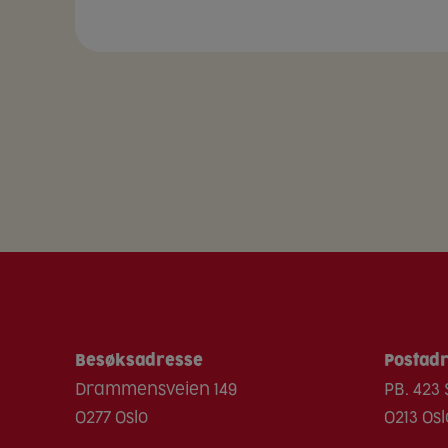
Besøksadresse
Postad
Drammensveien 149
PB. 423
0277 Oslo
0213 Osl