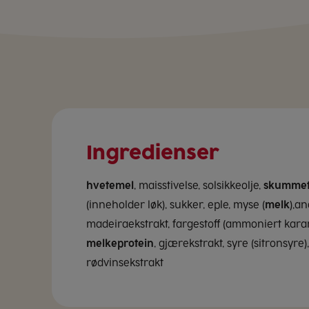
Ingredienser
hvetemel
, maisstivelse, solsikkeolje,
skumme
(inneholder løk), sukker, eple, myse (
melk
),a
madeiraekstrakt, fargestoff (ammoniert karam
melkeprotein
, gjærekstrakt, syre (sitronsyre)
rødvinsekstrakt