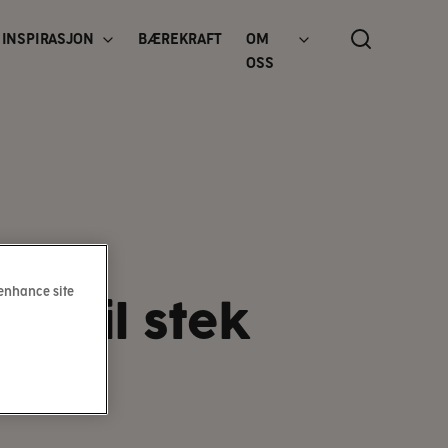
INSPIRASJON
BÆREKRAFT
OM
OSS
 enhance site
s til stek