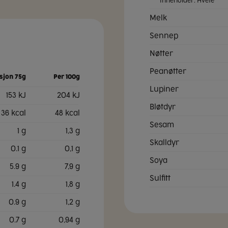
Inneholder: Hvete
Melk
Sennep
Nøtter
Peanøtter
Lupiner
153 kJ
204 kJ
Bløtdyr
36 kcal
48 kcal
Sesam
1 g
1,3 g
Skalldyr
0.1 g
0,1 g
Soya
5.9 g
7,9 g
Sulfitt
1.4 g
1,8 g
0.9 g
1,2 g
0.7 g
0,94 g