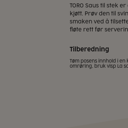
TORO Saus til stek er 
kjøtt. Prøv den til s
smaken ved å tilsette
fløte rett før serverin
Tilberedning
Tøm posens innhold i en k
omrøring, bruk visp La sa