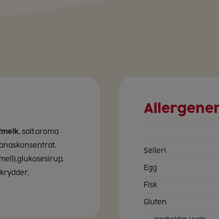
Allergene
tmelk
, salt,aroma
nanaskonsentrat,
Selleri
ell),glukosesirup,
Egg
,krydder,
Fisk
Gluten