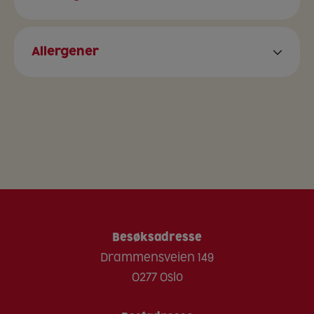
Etter tilbredning
Energi kJ
0 kJ
1239 kJ
Allergener
Energi kcal
0 kcal
296 kcal
Ja
Nei
Spor av
Fett
0 g
2,1 g
Selleri
Mettede fettsyrer
0 g
0,6 g
Egg
Karbohydrat
0 g
69 g
Fisk
Kostfiber
0 g
26 g
Gluten
Protein
0 g
10 g
Melk
Salt
0 g
0,01 g
Sennep
Besøksadresse
Nøtter
Drammensveien 149
Peanøtter
0277 Oslo
Lupiner