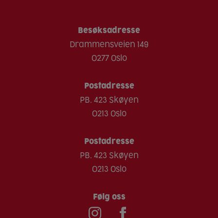
Inneholder: Hvete
Salt
0.2 g
0,3 g
Melk
Besøksadresse
Sennep
Drammensveien 149
Nøtter
0277 Oslo
Peanøtter
Postadresse
Lupiner
PB. 423 Skøyen
Bløtdyr
0213 Oslo
Sesam
Skalldyr
Postadresse
PB. 423 Skøyen
Soya
0213 Oslo
Sulfitt
Følg oss