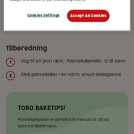
TORO Pannekaker passer like godt til middag som til
dessert. Tilsett kun vann og bland sammen. Server TORO
Cookies Settings
Accept All Cookies
Pannekaker med syltetøy eller det du liker aller best.
TORO Pannekaker Familiepakning gir ca. 20 pannekaker.
Tilberedning
Visp til en jevn røre: • Pannekakemiks • 12 dl vann
1
Stek pannekaker i en varm, smurt stekepanne.
2
TORO BAKETIPS!
Pannekakeposen er perfekt å ta med på tur, da du
bare må tilsette vann.