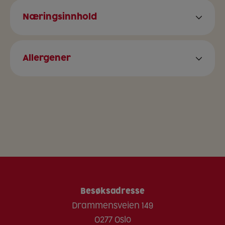
Næringsinnhold
Etter tilbredning
Energi kJ
0 kJ
142 kJ
Allergener
Energi kcal
0 kcal
34 kcal
Ja
Nei
Spor av
Fett
0 g
0,4 g
Selleri
Mettede fettsyrer
0 g
0,1 g
Egg
Karbohydrat
0 g
6,7 g
Fisk
Sukkerarter
0 g
0,1 g
Gluten
Kostfiber
0 g
3,6 g
Melk
Protein
0 g
2,6 g
Sennep
Salt
0 g
6,5 g
Besøksadresse
Nøtter
Drammensveien 149
Peanøtter
0277 Oslo