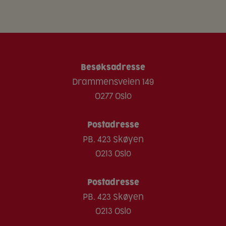
Fisk
Sukkerarter
11.2 g
3,2 g
Gluten
Protein
34.3 g
9,8 g
Inneholder: Durumhvete
Salt
1.6 g
0,47 g
Melk
Besøksadresse
Sennep
Drammensveien 149
Nøtter
0277 Oslo
Peanøtter
Postadresse
Lupiner
PB. 423 Skøyen
Bløtdyr
0213 Oslo
Sesam
Skalldyr
Postadresse
PB. 423 Skøyen
Soya
0213 Oslo
Sulfitt