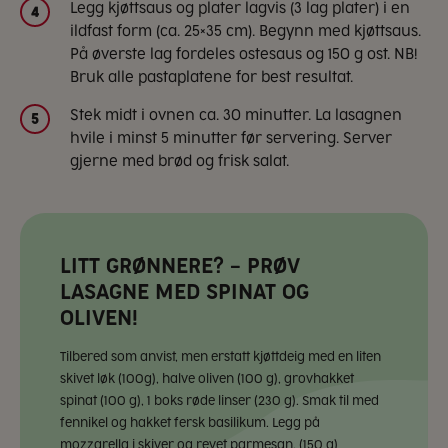
Legg kjøttsaus og plater lagvis (3 lag plater) i en
4
ildfast form (ca. 25×35 cm). Begynn med kjøttsaus.
På øverste lag fordeles ostesaus og 150 g ost. NB!
Bruk alle pastaplatene for best resultat.
Stek midt i ovnen ca. 30 minutter. La lasagnen
5
hvile i minst 5 minutter før servering. Server
gjerne med brød og frisk salat.
LITT GRØNNERE? – PRØV
LASAGNE MED SPINAT OG
OLIVEN!
Tilbered som anvist, men erstatt kjøttdeig med en liten
skivet løk (100g), halve oliven (100 g), grovhakket
spinat (100 g), 1 boks røde linser (230 g). Smak til med
fennikel og hakket fersk basilikum. Legg på
mozzarella i skiver og revet parmesan. (150 g)