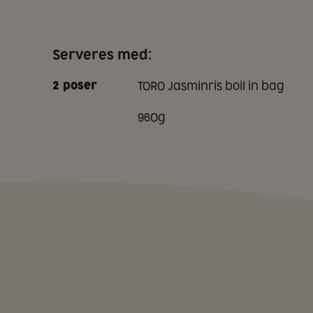
Serveres med:
TORO Jasminris boil in bag
2
poser
960g