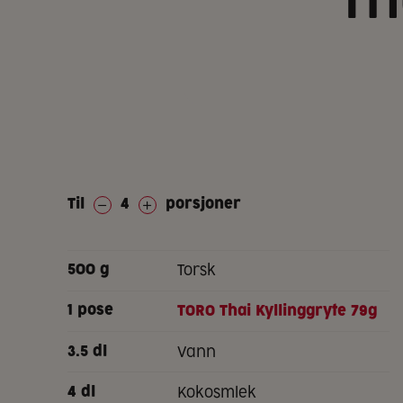
Th
Til
4
porsjoner
torsk
500
g
1
pose
TORO Thai Kyllinggryte 79g
vann
3.5
dl
kokosmlek
4
dl