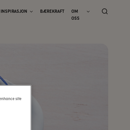
INSPIRASJON
BÆREKRAFT
OM
OSS
 enhance site