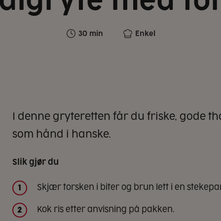
aigryte med to
30 min
Enkel
I denne gryteretten får du friske, gode 
som hånd i hanske.
Slik gjør du
Skjær torsken i biter og brun lett i en stekep
1
Kok ris etter anvisning på pakken.
2