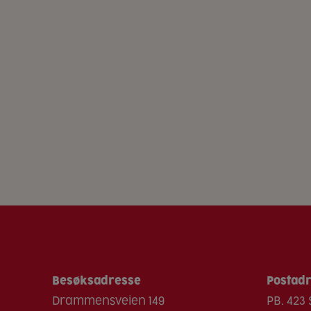
Besøksadresse
Postad
Drammensveien 149
PB. 423