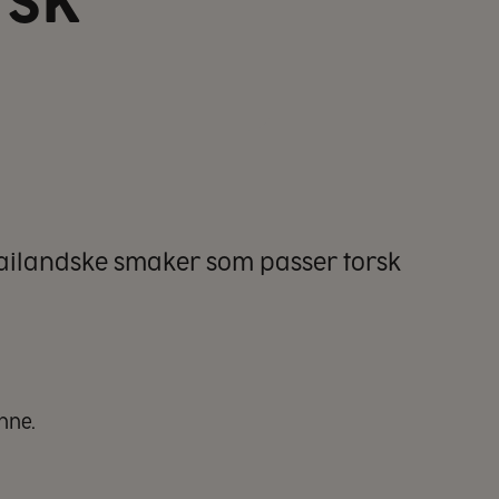
rsk
thailandske smaker som passer torsk
anne.