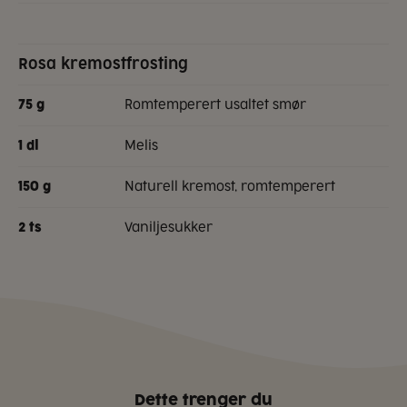
Rosa kremostfrosting
romtemperert usaltet smør
75
g
melis
1
dl
naturell kremost, romtemperert
150
g
vaniljesukker
2
ts
Dette trenger du