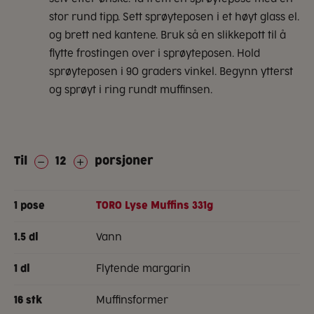
stor rund tipp. Sett sprøyteposen i et høyt glass el.
og brett ned kantene. Bruk så en slikkepott til å
flytte frostingen over i sprøyteposen. Hold
sprøyteposen i 90 graders vinkel. Begynn ytterst
og sprøyt i ring rundt muffinsen.
Til
12
porsjoner
1
pose
TORO Lyse Muffins 331g
vann
1.5
dl
flytende margarin
1
dl
muffinsformer
16
stk