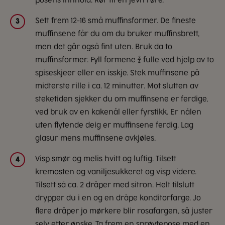
Sett frem 12-16 små muffinsformer. De fineste
3
muffinsene får du om du bruker muffinsbrett,
men det går også fint uten. Bruk da to
muffinsformer. Fyll formene ¾ fulle ved hjelp av to
spiseskjeer eller en isskje. Stek muffinsene på
midterste rille i ca. 12 minutter. Mot slutten av
steketiden sjekker du om muffinsene er ferdige,
ved bruk av en kakenål eller fyrstikk. Er nålen
uten flytende deig er muffinsene ferdig. Lag
glasur mens muffinsene avkjøles.
Visp smør og melis hvitt og luftig. Tilsett
4
kremosten og vaniljesukkeret og visp videre.
Tilsett så ca. 2 dråper med sitron. Helt tilslutt
drypper du i en og en dråpe konditorfarge. Jo
flere dråper jo mørkere blir rosafargen, så juster
selv etter ønske. Ta frem en sprøytepose med en