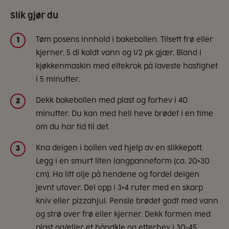
Slik gjør du
Tøm posens innhold i bakebollen. Tilsett frø eller
1
kjerner, 5 dl kaldt vann og 1/2 pk gjær. Bland i
kjøkkenmaskin med eltekrok på laveste hastighet
i 5 minutter.
Dekk bakebollen med plast og forhev i 40
2
minutter. Du kan med hell heve brødet i en time
om du har tid til det.
Kna deigen i bollen ved hjelp av en slikkepott.
3
Legg i en smurt liten langpanneform (ca. 20×30
cm). Ha litt olje på hendene og fordel deigen
jevnt utover. Del opp i 3×4 ruter med en skarp
kniv eller pizzahjul. Pensle brødet godt med vann
og strø over frø eller kjerner. Dekk formen med
plast og/eller et håndkle og etterhev i 30-45