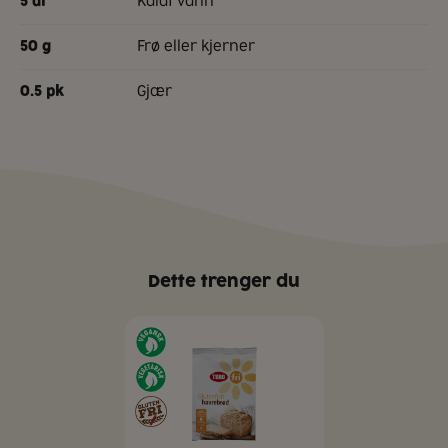
kaldt vann
5
dl
frø eller kjerner
50
g
gjær
0.5
pk
Dette trenger du