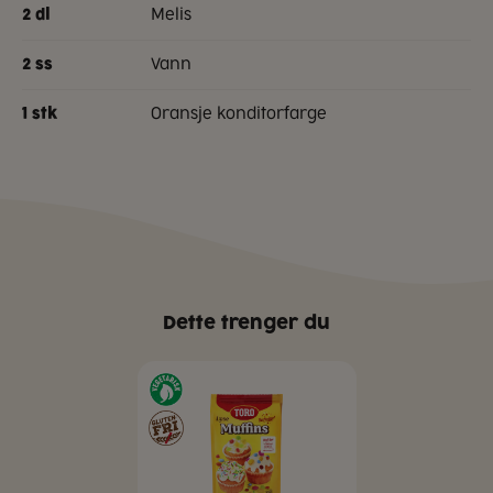
melis
2
dl
vann
2
ss
oransje konditorfarge
1
stk
Dette trenger du