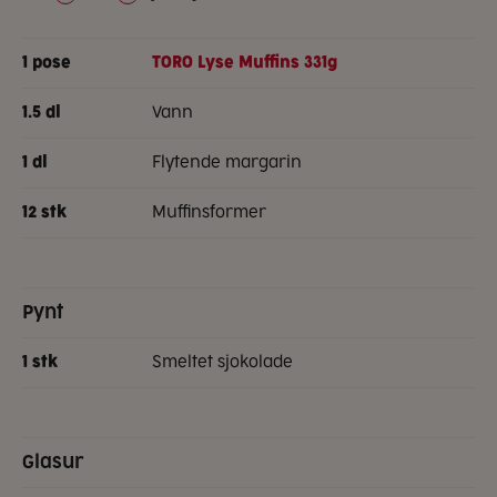
1
pose
TORO Lyse Muffins 331g
vann
1.5
dl
flytende margarin
1
dl
muffinsformer
12
stk
Pynt
smeltet sjokolade
1
stk
Glasur