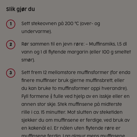
Slik gjør du
Sett stekeovnen på 200 °C (over- og
1
undervarme).
Rør sammen til en jevn røre: – Muffinsmiks, 1,5 dl
2
vann og 1 dl flytende margarin (eller 100 g smeltet
smør).
Sett frem 12 mellomstore muffinsformer (for enda
3
finere muffinser bruk gjerne muffinsbrett, eller
du kan bruke to muffinsformer oppi hverandre).
Fyll formene ¾ fulle ved hjelp av en isskje eller en
annen stor skje. Stek muffinsene på midterste
rille i ca. 15 minutter. Mot slutten av steketiden
sjekker du om muffinsene er ferdige, ved bruk av
en kakenål e.l. Er nålen uten flytende røre er
muffinsene ferdig. Lag glasur mens muffinsene