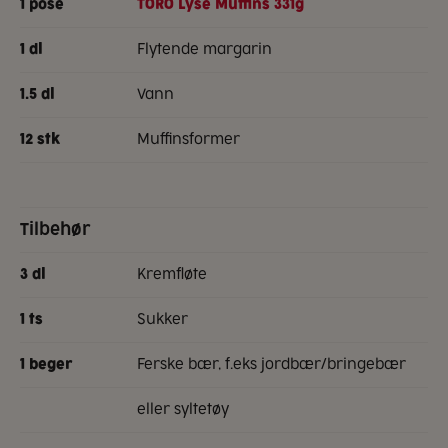
1
pose
TORO Lyse Muffins 331g
Flytende margarin
1
dl
vann
1.5
dl
muffinsformer
12
stk
Tilbehør
kremfløte
3
dl
sukker
1
ts
ferske bær, f.eks jordbær/bringebær
1
beger
eller syltetøy