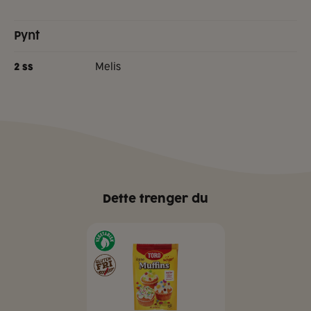
Pynt
melis
2
ss
Dette trenger du