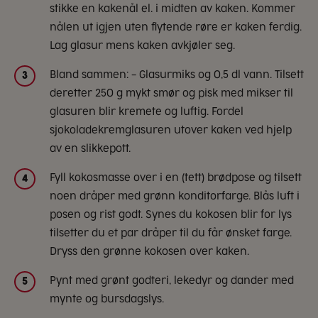
stikke en kakenål el. i midten av kaken. Kommer
nålen ut igjen uten flytende røre er kaken ferdig.
Lag glasur mens kaken avkjøler seg.
Bland sammen: – Glasurmiks og 0,5 dl vann. Tilsett
3
deretter 250 g mykt smør og pisk med mikser til
glasuren blir kremete og luftig. Fordel
sjokoladekremglasuren utover kaken ved hjelp
av en slikkepott.
Fyll kokosmasse over i en (tett) brødpose og tilsett
4
noen dråper med grønn konditorfarge. Blås luft i
posen og rist godt. Synes du kokosen blir for lys
tilsetter du et par dråper til du får ønsket farge.
Dryss den grønne kokosen over kaken.
Pynt med grønt godteri, lekedyr og dander med
5
mynte og bursdagslys.