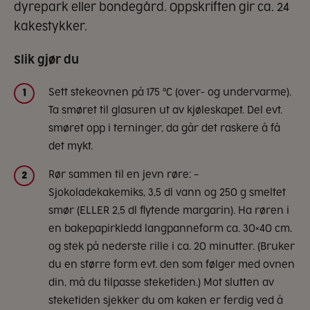
dyrepark eller bondegård. Oppskriften gir ca. 24
kakestykker.
Slik gjør du
Sett stekeovnen på 175 °C (over- og undervarme).
1
Ta smøret til glasuren ut av kjøleskapet. Del evt.
smøret opp i terninger, da går det raskere å få
det mykt.
Rør sammen til en jevn røre: –
2
Sjokoladekakemiks, 3,5 dl vann og 250 g smeltet
smør (ELLER 2,5 dl flytende margarin). Ha røren i
en bakepapirkledd langpanneform ca. 30×40 cm.
og stek på nederste rille i ca. 20 minutter. (Bruker
du en større form evt. den som følger med ovnen
din, må du tilpasse steketiden.) Mot slutten av
steketiden sjekker du om kaken er ferdig ved å