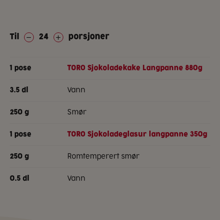
Til
24
porsjoner
1
pose
TORO Sjokoladekake Langpanne 880g
vann
3.5
dl
smør
250
g
1
pose
TORO Sjokoladeglasur langpanne 350g
romtemperert smør
250
g
vann
0.5
dl