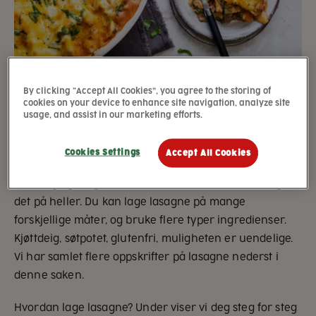
By clicking “Accept All Cookies”, you agree to the storing of
cookies on your device to enhance site navigation, analyze site
usage, and assist in our marketing efforts.
Cookies Settings
Accept All Cookies
Alle elsker lasagne, og det passer midt i blinken til både
hverdag og helg. Det finnes ikke bare en måte å lage
det på heller. Du kan lage lasagne på mange
forskjellige måter, og bruke flere typer ingredienser.
Kjøttdeig, søtpotet, glutenfri, muligheten er uendelige.
Vi har samlet flere oppskrifter på lasagne nederst i
denne saken.
Hvordan lage lasagne? Under viser vi deg steg for steg