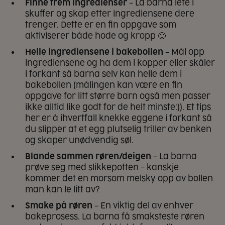
Finne frem ingredienser
– La barna lete i
skuffer og skap etter ingrediensene dere
trenger. Dette er en fin oppgave som
aktiviserer både hode og kropp 🙂
Helle ingrediensene i bakebollen
– Mål opp
ingrediensene og ha dem i kopper eller skåler
i forkant så barna selv kan helle dem i
bakebollen (målingen kan være en fin
oppgave for litt større barn også men passer
ikke alltid like godt for de helt minste:)). Et tips
her er å ihvertfall knekke eggene i forkant så
du slipper at et egg plutselig triller av benken
og skaper unødvendig søl.
Blande sammen
røren/deigen
– La barna
prøve seg med slikkepotten – kanskje
kommer det en morsom melsky opp av bollen
man kan le litt av?
Smake på røren
– En viktig del av enhver
bakeprosess. La barna få smaksteste røren