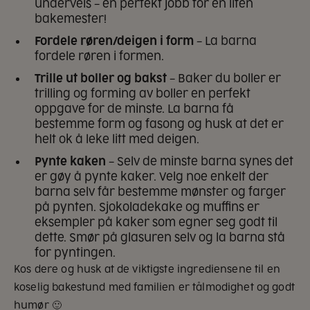
underveis – en perfekt jobb for en liten
bakemester!
Fordele røren/deigen i form
– La barna
fordele røren i formen.
Trille ut boller og bakst
– Baker du boller er
trilling og forming av boller en perfekt
oppgave for de minste. La barna få
bestemme form og fasong og husk at det er
helt ok å leke litt med deigen.
Pynte kaken
– Selv de minste barna synes det
er gøy å pynte kaker. Velg noe enkelt der
barna selv får bestemme mønster og farger
på pynten. Sjokoladekake og muffins er
eksempler på kaker som egner seg godt til
dette. Smør på glasuren selv og la barna stå
for pyntingen.
Kos dere og husk at de viktigste ingrediensene til en
koselig bakestund med familien er tålmodighet og godt
humør 🙂