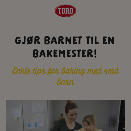
Gjør barnet til en
bakemester!
Enkle tips for baking med små
barn