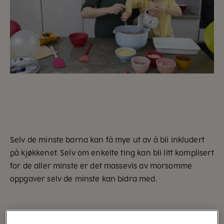
Selv de minste barna kan få mye ut av å bli inkludert
på kjøkkenet. Selv om enkelte ting kan bli litt komplisert
for de aller minste er det massevis av morsomme
oppgaver selv de minste kan bidra med.
Baking er gøy!