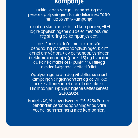
kampanje
Orkla Foods Norge – Behandling av
personopplysninger i forbindelse med TORO
sin Kjøp&Vinn-kampanje
For at du skal kunne delta i kampanjen, vil vi
lagre opplysningene du deler med oss ved
registrering på kampanjesiden.
Her
finner du informasjon om vår
behandling av personopplysninger, blant
annet om vår bruk av personopplysninger
i reklamekampanjer (punkt 1.5) og hvordan
du kan kontakte oss (punkt 4.1). I tillegg
gjelder følgende i dette tilfellet:
Opplysningene om deg vil slettes så snart
kampanjen er gjennomført og de vil ikke
brukes til noe annet enn din deltakelse
i kampanjen. Opplysningene slettes senest
28.10.2024.
Kodeks AS, Ytrebygdsvegen 215, 5258 Bergen
behandler personopplysninger på våre
vegne i sammenheng med kampanjen.