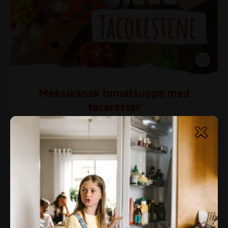
Meksikansk tomatsuppe med
tacorester
Har du litt tacorester, men ikke nok til en middag? Det
blir perfekt garnityr til den meksikanske tomatsuppen.
Tips!