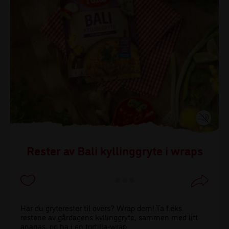
Rester av Bali kyllinggryte i wraps
Har du gryterester til overs? Wrap dem! Ta f.eks.
restene av gårdagens kyllinggryte, sammen med litt
ananas, og ha i en tortilla-wrap.