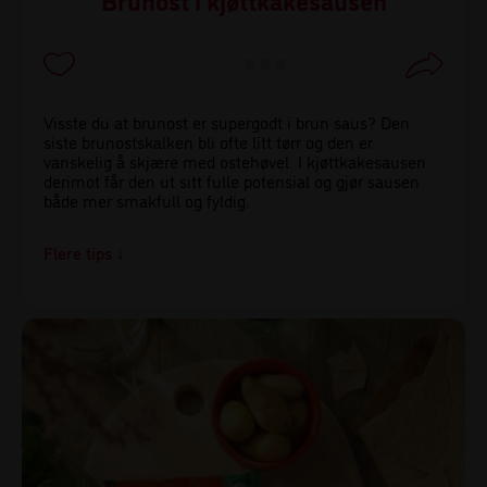
Visste du at brunost er supergodt i brun saus? Den
siste brunostskalken bli ofte litt tørr og den er
vanskelig å skjære med ostehøvel. I kjøttkakesausen
derimot får den ut sitt fulle potensial og gjør sausen
både mer smakfull og fyldig.
Tips!
Visste du at grunnen til at tyttebærsyltetøy holder seg
så godt er at det naturlig inneholder benzosyre, som er
et mye brukt konserveringsmiddel?