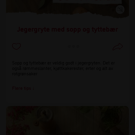
Jegergryte med sopp og tyttebær
Sopp og tyttebær er veldig godt i jegergryten. Det er
også rømmeslanter, kjøttkakerester, erter og alt av
rotgrønsaker
Flere tips
Ha du testet brunost eller kanel i jegergryten? Det er
godt!