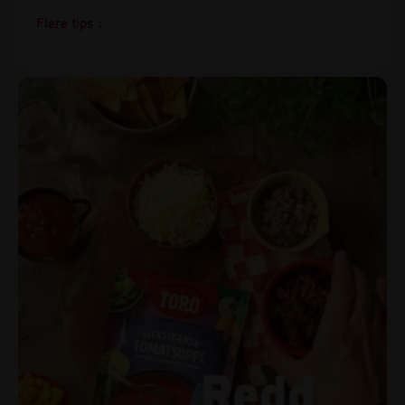
Tips!
Har du chili og hvitløk som begynner å synge på siste
verset kan du finhakke det, blande sammen og dekke
med litt olivenolje. Da holder det lenger, og best av alt,
du har det enkelt for hånden når du vil spice opp
middagen neste gang.