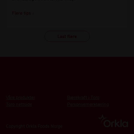
Tips!
Vi kan virkelig anbefale å ha litt ananas i restene dine
Last flere
av Bali kyllinggryte, som gjør at restene dine vil smake
ekstra frisk og godt.
Våre produkter
Bærekraft i Toro
Toro nettside
Personvernerklæring
Copyright Orkla Foods Norge