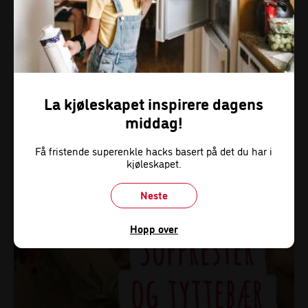
Har du chili og hvitløk som begynner å synge på siste
verset kan du finhakke det, blande sammen og dekke
med litt olivenolje. Da holder det lenger, og best av alt,
du har det enkelt for hånden når du vil spice opp
middagen neste gang.
La kjøleskapet inspirere dagens
middag!
Få fristende superenkle hacks basert på det du har i
kjøleskapet.
Neste
Hopp over