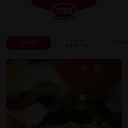
KOKTE
VIS ALLE
TACOR
GRØNNSAKER