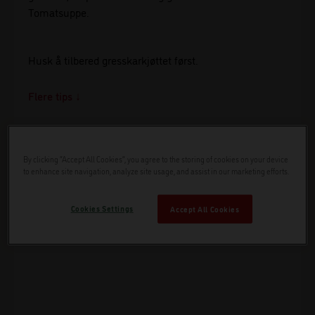
Tomatsuppe.
Husk å tilbered gresskarkjøttet først.
Flere tips
Det finnes flere måter å tilberede gresskarkjøtt på. Kutt
By clicking “Accept All Cookies”, you agree to the storing of cookies on your device
opp i terninger, og stek i ovnen. Stek i en panne, eller
to enhance site navigation, analyze site usage, and assist in our marketing efforts.
kok i gryte. Har gjerne litt olje, salt, pepper og urter for
smak.
Cookies Settings
Accept All Cookies