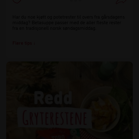
Har du noe kjøtt og potetrester til overs fra gårsdagens
middag? Betasuppe passer med de aller fleste rester
fra en tradisjonell norsk søndagsmiddag.
Tips!
Lunkne poteter er lettere å skrelle en kalde! Hvis du
skreller potetene før du legger de i kjøleskapet går det
raskere OG du senker terskelen for å faktisk ta de i
bruk før de blir dårlige.