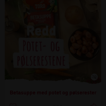
Betasuppe med potet og pølserester