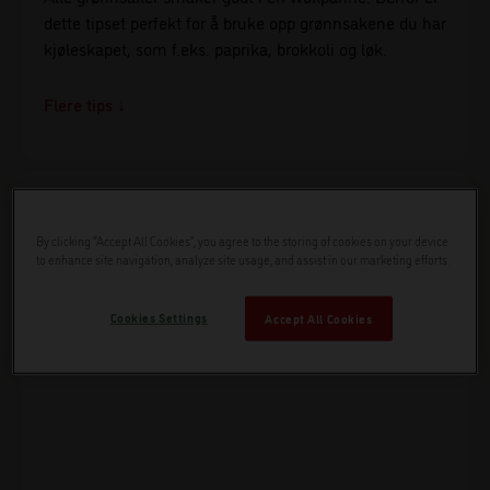
dette tipset perfekt for å bruke opp grønnsakene du har
kjøleskapet, som f.eks. paprika, brokkoli og løk.
Tips!
Brokkoli lagres best kaldt, og pakkes inn i plastfolie.
By clicking “Accept All Cookies”, you agree to the storing of cookies on your device
to enhance site navigation, analyze site usage, and assist in our marketing efforts.
Cookies Settings
Accept All Cookies