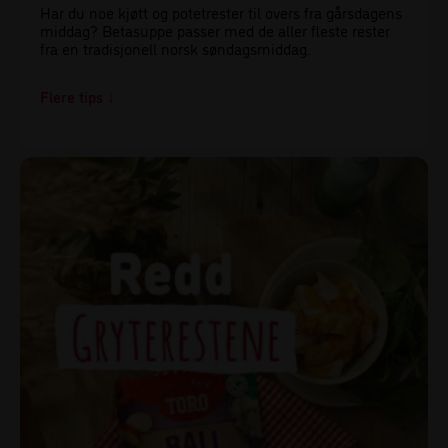
Har du noe kjøtt og potetrester til overs fra gårsdagens
middag? Betasuppe passer med de aller fleste rester
fra en tradisjonell norsk søndagsmiddag.
Tips!
Lunkne poteter er lettere å skrelle en kalde! Hvis du
skreller potetene før du legger de i kjøleskapet går det
raskere OG du senker terskelen for å faktisk ta de i
bruk før de blir dårlige.