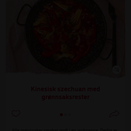
Kinesisk szechuan med
grønnsaksrester
Alle grønnsaker smaker godt i en wokpanne. Derfor er