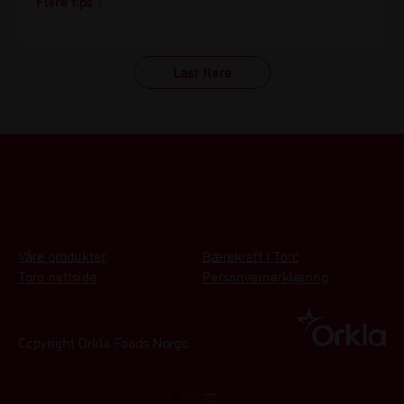
Tips!
Vi kan virkelig anbefale å ha litt ananas i restene dine
Last flere
av Bali kyllinggryte, som gjør at restene dine vil smake
ekstra frisk og godt.
Våre produkter
Bærekraft i Toro
Toro nettside
Personvernerklæring
Copyright Orkla Foods Norge