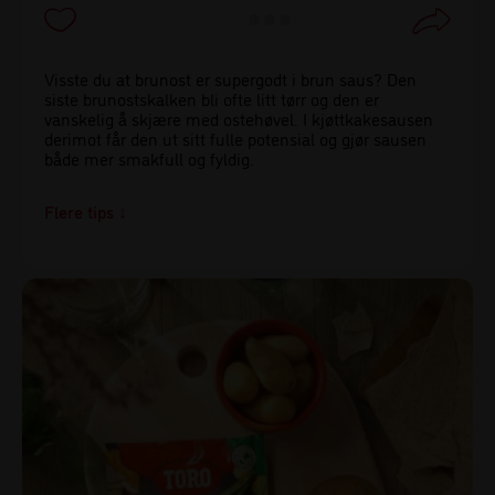
Visste du at brunost er supergodt i brun saus? Den
siste brunostskalken bli ofte litt tørr og den er
vanskelig å skjære med ostehøvel. I kjøttkakesausen
derimot får den ut sitt fulle potensial og gjør sausen
både mer smakfull og fyldig.
Tips!
Visste du at grunnen til at tyttebærsyltetøy holder seg
så godt er at det naturlig inneholder benzosyre, som er
et mye brukt konserveringsmiddel?