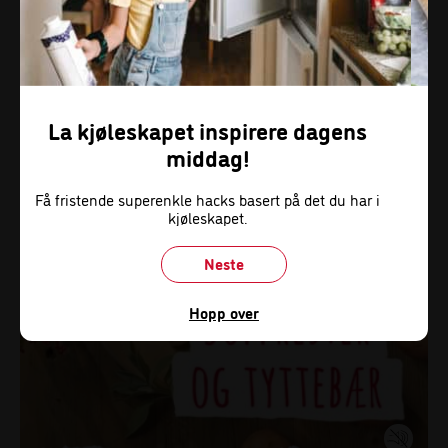
med litt olivenolje. Da holder det lenger, og best av alt,
du har det enkelt for hånden når du vil spice opp
middagen neste gang.
La kjøleskapet inspirere dagens
middag!
Få fristende superenkle hacks basert på det du har i
kjøleskapet.
Neste
Hopp over