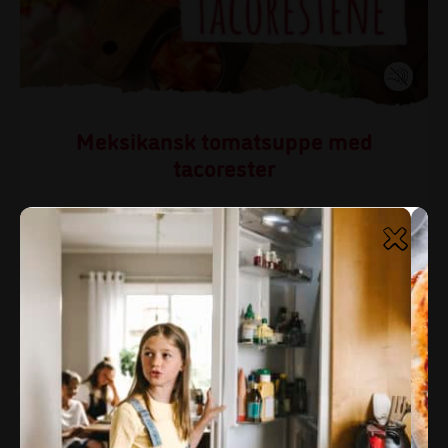
Meksikansk tomatsuppe med
tacorester
Har du litt tacorester, men ikke nok til en middag? Det
blir perfekt garnityr til den meksikanske tomatsuppen.
Tips!
Har du chili og hvitløk som begynner å synge på siste
verset kan du finhakke det, blande sammen og dekke