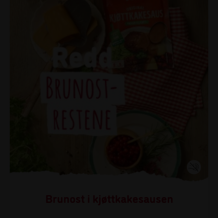
Brunost i kjøttkakesausen