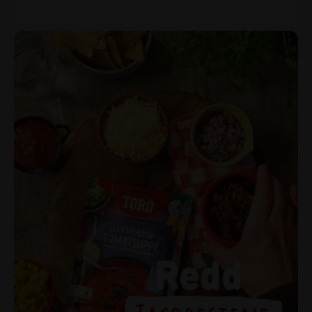
Tips!
Har du chili og hvitløk som begynner å synge på siste
verset kan du finhakke det, blande sammen og dekke
med litt olivenolje. Da holder det lenger, og best av alt,
du har det enkelt for hånden når du vil spice opp
middagen neste gang.