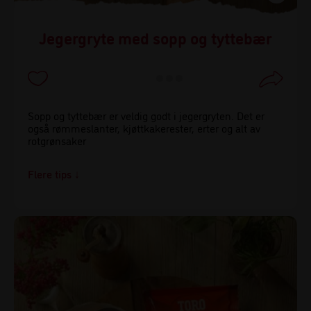
Jegergryte med sopp og tyttebær
Sopp og tyttebær er veldig godt i jegergryten. Det er
også rømmeslanter, kjøttkakerester, erter og alt av
rotgrønsaker
Flere tips
Ha du testet brunost eller kanel i jegergryten? Det er
godt!